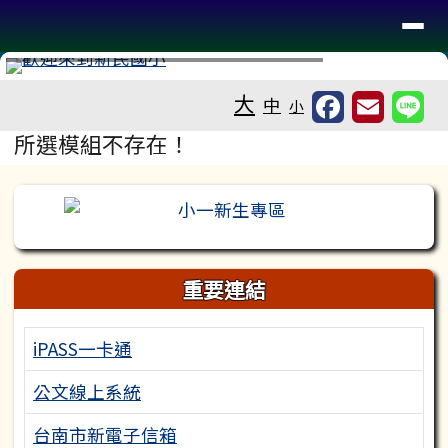
台南市新民國小
導覽列
跳至主內容區
工具列
⏸
大
中
小
頁尾區域
主內容區域
所選模組不存在！
左邊區域內容
重要連結
iPASS一卡通
公文線上系統
台南市新電子信箱