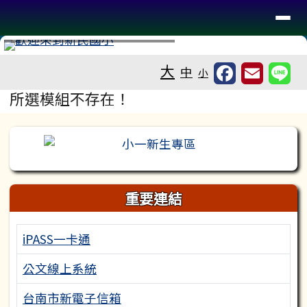
台南市新民國小
導覽列
跳至主內容區
工具列
⏸
大
中
小
頁尾區域
主內容區域
所選模組不存在！
左邊區域內容
重要連結
iPASS一卡通
公文線上系統
台南市新電子信箱