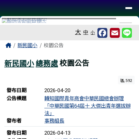
台南市新民國小
導覽列
跳至主內容區
工具列
⏸
大
中
小
頁尾區域
主內容區域
Home
新民國小
校園公告
新民國小
總務處
校園公告
592
新聞列表
發布日期
2026-04-20
公告標題
轉知國際青年商會中華民國總會辦理
「中華民國第64屆十 大傑出青年選拔辦
法」
發布者
事務組長
發布日期
2026-04-13