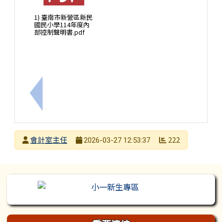
1) 臺南市新營區新民
國民小學114年度內
部控制聲明書.pdf
上一筆：114年度新民國小決算書
發布者
會計室主任
222
2026-03-27 12:53:37
發布日期
瀏覽次數
左邊區域內容