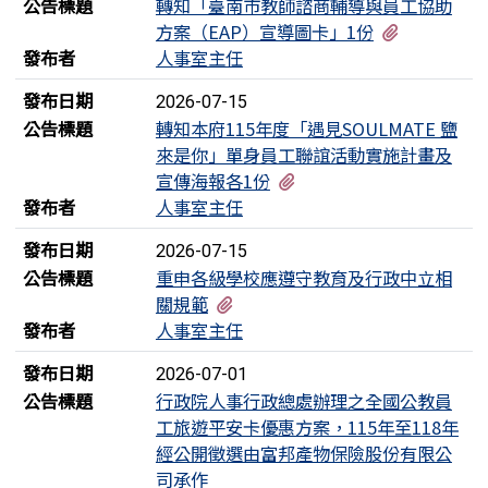
公告標題
轉知「臺南市教師諮商輔導與員工協助
有2個附檔
方案（EAP）宣導圖卡」1份
發布者
人事室主任
發布日期
2026-07-15
公告標題
轉知本府115年度「遇見SOULMATE 鹽
來是你」單身員工聯誼活動實施計畫及
有1個附檔
宣傳海報各1份
發布者
人事室主任
發布日期
2026-07-15
公告標題
重申各級學校應遵守教育及行政中立相
有1個附檔
關規範
發布者
人事室主任
發布日期
2026-07-01
公告標題
行政院人事行政總處辦理之全國公教員
工旅遊平安卡優惠方案，115年至118年
經公開徵選由富邦產物保險股份有限公
司承作