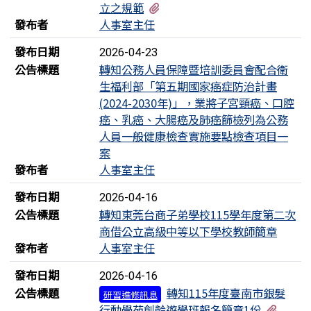
有1個附檔
立之規範
發布者
人事室主任
發布日期
2026-04-23
公告標題
轉知公務人員保障暨培訓委員會配合衛
生福利部「第五期國家癌症防治計畫
(2024-2030年)」，業將子宮頸癌、口腔
癌、乳癌、大腸癌及肺癌篩檢列為公務
人員一般健康檢查實施要點檢查項目一
案
發布者
人事室主任
發布日期
2026-04-16
公告標題
轉知東莞台商子弟學校115學年度第二次
商借公立高級中等以下學校教師簡章
發布者
人事室主任
發布日期
2026-04-16
公告標題
轉知115年度臺南市銀髮
研習進修訊息
有1個
行動學苑創齡遊學班報名簡章1份