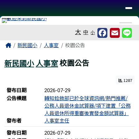
台南市新民國小
導覽列
跳至主內容區
工具列
⏸
大
中
小
頁尾區域
主內容區域
Home
新民國小
人事室
校園公告
新民國小
人事室
校園公告
1287
新聞列表
發布日期
2026-07-29
公告標題
轉知銓敘部已於全球資訊網/熱門推薦/
公務人員退休金試算器/項下建置「公務
人員退休所得重審後實發金額試算器」
發布者
人事室主任
發布日期
2026-07-29