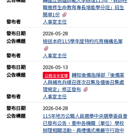
公告標題
轉國立高雄師範大學辦理115年「教師在
職進修生命教育專長增能學分班」招生
有1個附檔
簡章1份
發布者
人事室主任
發布日期
2026-05-28
公告標題
檢送本府115學年度特約托育機構名單
有1個附檔
發布者
人事室主任
發布日期
2026-05-13
公告標題
轉知後備指揮部「後備軍
公務法令宣導
人與補充兵緩召逐次召集及儘後召集處
有2個附檔
理規定」修正發布
發布者
人事室主任
發布日期
2026-04-28
公告標題
115年地方公職人員選舉中央選舉委員會
已發布公告，重申各機關（單位）學校
辦理相關活動、典禮儀式應嚴守行政中