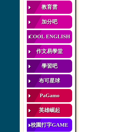
教育雲
加分吧
COOL ENGLISH
作文易學堂
學習吧
布可星球
PaGamo
英雄崛起
校園打字GAME