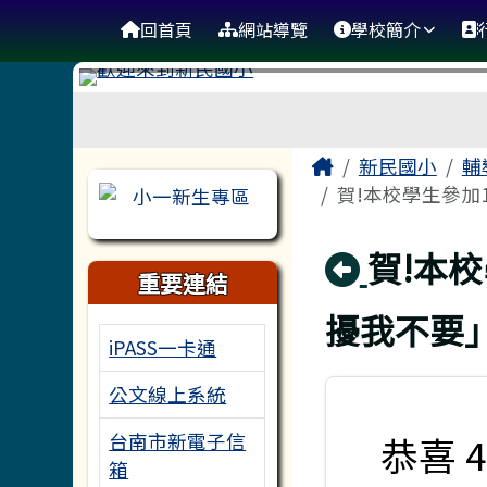
台南市新民國小
導覽列
跳至主內容區
回首頁
網站導覽
學校簡介
工具列
頁尾區域
主內容區域
Home
新民國小
輔
左邊區域內容
賀!本校學生參加
回上頁
賀!本
重要連結
擾我不要
iPASS一卡通
公文線上系統
恭喜 
台南市新電子信
箱