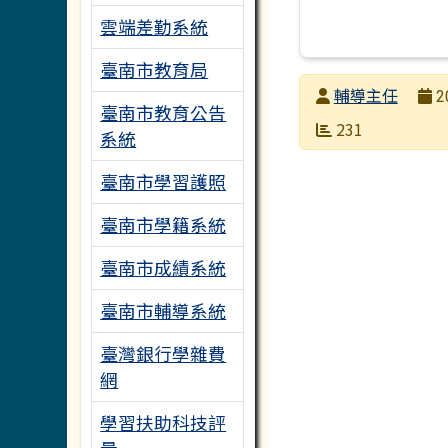
雲端差勤系統
臺南市教育局
發布者
輔導主任
2
臺南市教育公告
發布日期
瀏覽次數
231
系統
臺南市學習護照
臺南市學籍系統
臺南市成績系統
臺南市輔導系統
臺灣銀行學雜費
網
學習扶助科技評