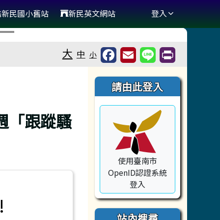
結新民國小舊站
新民英文網站
登入
⏸
大
中
小
右邊區域內容
請由此登入
週「跟蹤騷
使用臺南市
OpenID認證系統
登入
!
站內搜尋