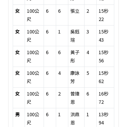
女
100公
6
6
張立
2
15秒
尺
22
女
100公
6
1
吳鈺
3
15秒
尺
瑄
43
女
100公
6
6
黃子
4
15秒
尺
彤
56
女
100公
6
4
康詠
5
15秒
尺
芳
62
女
100公
6
2
曾瑋
6
16秒
尺
恩
72
男
100公
6
1
洪鼎
1
13秒
尺
恩
94