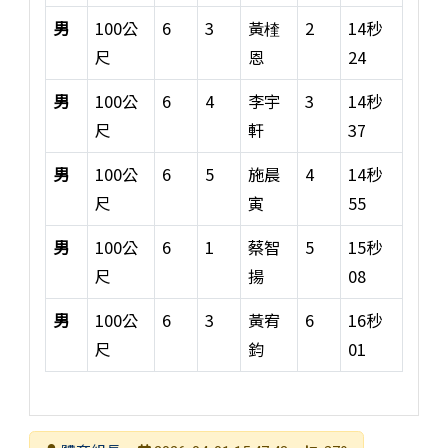
男
100公
6
3
黃楏
2
14秒
尺
恩
24
男
100公
6
4
李宇
3
14秒
尺
軒
37
男
100公
6
5
施晨
4
14秒
尺
寅
55
男
100公
6
1
蔡智
5
15秒
尺
揚
08
男
100公
6
3
黃宥
6
16秒
尺
鈞
01
六年級男女生100公尺短跑競賽成績表