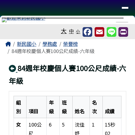
台南市新民國小
導覽列
跳至主內容區
工具列
⏸
大
中
小
頁尾區域
主內容區域
Home
新民國小
學務處
榮譽榜
84週年校慶個人賽100公尺成績-六年級
回上頁
84週年校慶個人賽100公尺成績-六
年級
此圖片為六年級男、女生100公尺短跑競賽成績表，詳細
組
年
班
名
別
項目
級
級
姓名
次
成績
女
100公
6
5
沈佳
1
15秒
尺
妤
02