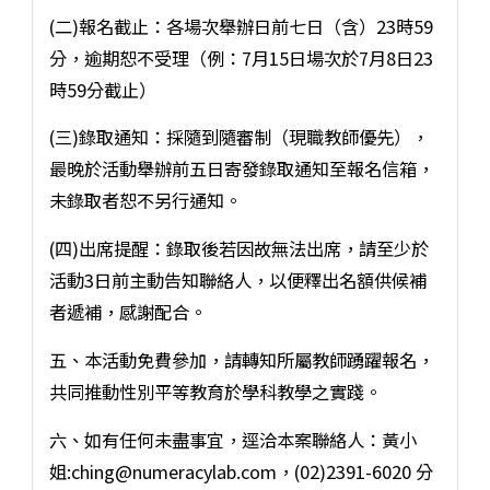
(二)報名截止：各場次舉辦日前七日（含）23時59
分，逾期恕不受理（例：7月15日場次於7月8日23
時59分截止）
(三)錄取通知：採隨到隨審制（現職教師優先），
最晚於活動舉辦前五日寄發錄取通知至報名信箱，
未錄取者恕不另行通知。
(四)出席提醒：錄取後若因故無法出席，請至少於
活動3日前主動告知聯絡人，以便釋出名額供候補
者遞補，感謝配合。
五、本活動免費參加，請轉知所屬教師踴躍報名，
共同推動性別平等教育於學科教學之實踐。
六、如有任何未盡事宜，逕洽本案聯絡人：黃小
姐:ching@numeracylab.com，(02)2391-6020 分