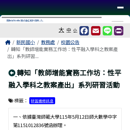
台南市新民國小
導覽列
跳至主內容區
工具列
⏸
大
中
小
頁尾區域
主內容區域
Home
新民國小
教務處
校園公告
轉知「教師增能實務工作坊：性平融入學科之教案產
出」系列研習...
回上頁
轉知「教師增能實務工作坊：性平
融入學科之教案產出」系列研習活動
標籤：
研習進修訊息
一、依據臺灣師範大學115年5月12日師大數學中字
第1151012836號函辦理。